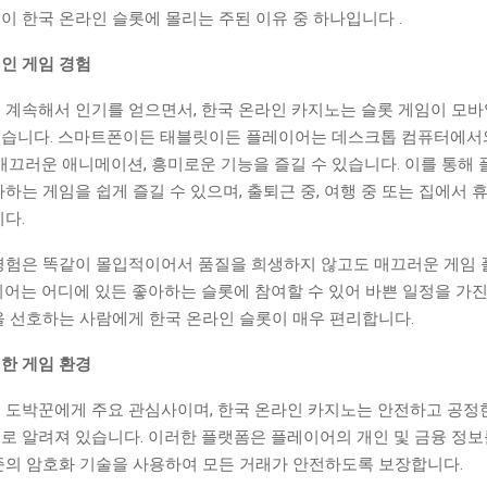
이 한국 온라인 슬롯에 몰리는 주된 이유 중 하나입니다 .
인 게임 경험
 계속해서 인기를 얻으면서, 한국 온라인 카지노는 슬롯 게임이 모바
습니다. 스마트폰이든 태블릿이든 플레이어는 데스크톱 컴퓨터에서
 매끄러운 애니메이션, 흥미로운 기능을 즐길 수 있습니다. 이를 통해
하는 게임을 쉽게 즐길 수 있으며, 출퇴근 중, 여행 중 또는 집에서 
다.
경험은 똑같이 몰입적이어서 품질을 희생하지 않고도 매끄러운 게임 
이어는 어디에 있든 좋아하는 슬롯에 참여할 수 있어 바쁜 일정을 가진
을 선호하는 사람에게 한국 온라인 슬롯이 매우 편리합니다.
한 게임 환경
 도박꾼에게 주요 관심사이며, 한국 온라인 카지노는 안전하고 공정
로 알려져 있습니다. 이러한 플랫폼은 플레이어의 개인 및 금융 정
준의 암호화 기술을 사용하여 모든 거래가 안전하도록 보장합니다.