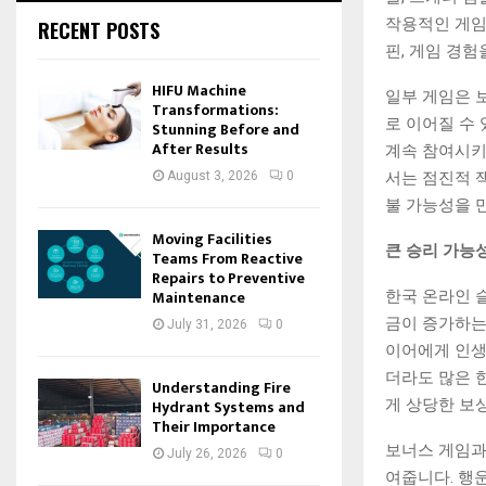
작용적인 게임
RECENT POSTS
핀, 게임 경
HIFU Machine
일부 게임은 
Transformations:
로 이어질 수
Stunning Before and
After Results
계속 참여시키
August 3, 2026
0
서는 점진적 
불 가능성을 
Moving Facilities
큰 승리 가능
Teams From Reactive
Repairs to Preventive
Maintenance
한국 온라인 
금이 증가하는
July 31, 2026
0
이어에게 인생
더라도 많은 
Understanding Fire
Hydrant Systems and
게 상당한 보
Their Importance
보너스 게임과
July 26, 2026
0
여줍니다. 행