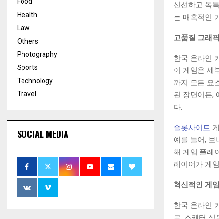
Food
신선하고 독특
Health
는 매혹적인 
Law
고품질 그래픽
Others
Photography
한국 온라인 
Sports
이 게임은 세
Technology
까지 모든 요
Travel
된 장면이든,
다.
슬롯사이트
게
SOCIAL MEDIA
예를 들어, 
해 게임 플레
레이어가 게임
혁신적인 게
한국 온라인 
볼, 스캐터 심