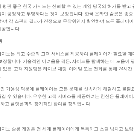
의 평판 좋은 한국 카지노는 신뢰할 수 있는 게임 당국의 허가를 받고 
임이 공정하고 투명하다는 것이 보장됩니다. 한국 온라인 슬롯은 종종
사용하여 각 스핀의 결과가 진정으로 무작위인지 확인하여 모든 플레이
제공합니다.
원
카지노는 최고 수준의 고객 서비스를 제공하여 플레이어가 필요할 때
 보장합니다. 기술적인 어려움을 겪든, 사이트를 탐색하는 데 도움이 
 있든, 고객 지원팀은 라이브 채팅, 이메일 또는 전화를 통해 24시간
.
인 가용성 덕분에 플레이어는 모든 문제를 신속하게 해결하고 불필요
즐길 수 있습니다. 우수한 고객 서비스를 제공하려는 헌신은 플레이
하고 플랫폼과의 장기적인 참여를 장려합니다.
카지노 슬롯 게임은 전 세계 플레이어에게 독특하고 스릴 넘치고 보람