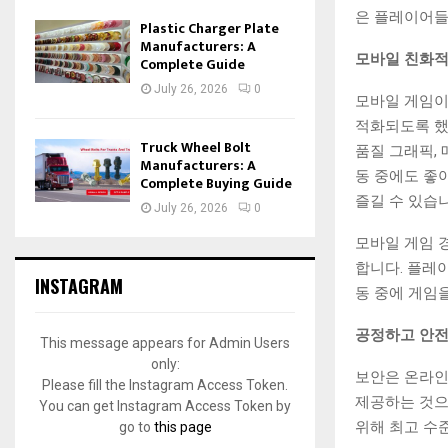
은 플레이어들
Plastic Charger Plate
Manufacturers: A
모바일 친화적
Complete Guide
July 26, 2026
0
모바일 게임이
적화되도록 했
Truck Wheel Bolt
품질 그래픽,
Manufacturers: A
동 중에도 좋아
Complete Buying Guide
즐길 수 있습니
July 26, 2026
0
모바일 게임 
합니다. 플레
INSTAGRAM
동 중에 게임
공정하고 안전
This message appears for Admin Users
only:
보안은 온라인
Please fill the Instagram Access Token.
제공하는 것으
You can get Instagram Access Token by
위해 최고 수
go to
this page