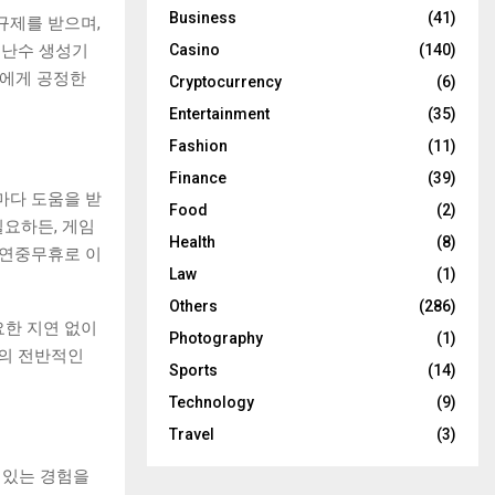
Business
(41)
규제를 받으며,
 난수 생성기
Casino
(140)
어에게 공정한
Cryptocurrency
(6)
Entertainment
(35)
Fashion
(11)
Finance
(39)
마다 도움을 받
Food
(2)
필요하든, 게임
Health
(8)
 연중무휴로 이
Law
(1)
Others
(286)
한 지연 없이
Photography
(1)
어의 전반적인
Sports
(14)
Technology
(9)
Travel
(3)
 있는 경험을