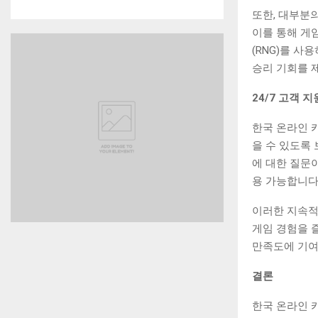
또한, 대부분
이를 통해 게
(RNG)를 
승리 기회를 
24/7 고객 지
한국 온라인 
을 수 있도록
에 대한 질문이
용 가능합니다
이러한 지속적
게임 경험을 
만족도에 기여
결론
한국 온라인 