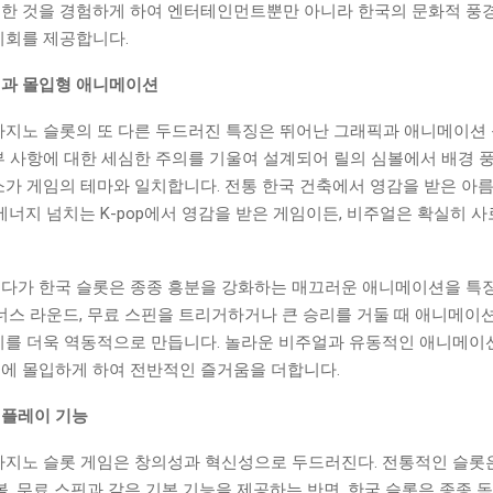
한 것을 경험하게 하여 엔터테인먼트뿐만 아니라 한국의 문화적 풍경
기회를 제공합니다.
과 몰입형 애니메이션
카지노 슬롯의 또 다른 두드러진 특징은 뛰어난 그래픽과 애니메이션
부 사항에 대한 세심한 주의를 기울여 설계되어 릴의 심볼에서 배경 
소가 게임의 테마와 일치합니다. 전통 한국 건축에서 영감을 받은 아
 에너지 넘치는 K-pop에서 영감을 받은 게임이든, 비주얼은 확실히 
다가 한국 슬롯은 종종 흥분을 강화하는 매끄러운 애니메이션을 특징
보너스 라운드, 무료 스핀을 트리거하거나 큰 승리를 거둘 때 애니메이
이를 더욱 역동적으로 만듭니다. 놀라운 비주얼과 유동적인 애니메이
에 몰입하게 하여 전반적인 즐거움을 더합니다.
임플레이 기능
카지노 슬롯 게임은 창의성과 혁신성으로 두드러진다. 전통적인 슬롯
볼, 무료 스핀과 같은 기본 기능을 제공하는 반면, 한국 슬롯은 종종 