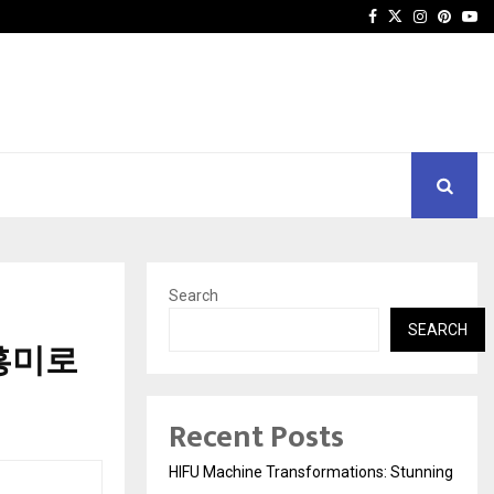
Facebook
Twitter
Instagra
Pinter
Yo
Search
SEARCH
흥미로
Recent Posts
HIFU Machine Transformations: Stunning