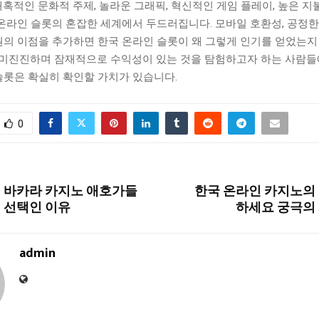
매혹적인 문화적 주제, 놀라운 그래픽, 혁신적인 게임 플레이, 높은 지
 온라인 슬롯의 혼잡한 세계에서 두드러집니다. 모바일 호환성, 공정한 
원의 이점을 추가하면 한국 온라인 슬롯이 왜 그렇게 인기를 얻었는지
 흥미진진하며 잠재적으로 수익성이 있는 것을 탐험하고자 하는 사람들
슬롯은 확실히 확인할 가치가 있습니다.
0
 바카라 카지노 애호가들
한국 온라인 카지노의
 선택인 이유
하세요 궁극의
admin