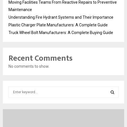
Moving Facilities Teams From Reactive Repairs to Preventive
Maintenance
Understanding Fire Hydrant Systems and Their Importance
Plastic Charger Plate Manufacturers: A Complete Guide
Truck Wheel Bolt Manufacturers: A Complete Buying Guide
Recent Comments
No comments to show.
S
e
a
S
r
c
E
h
f
A