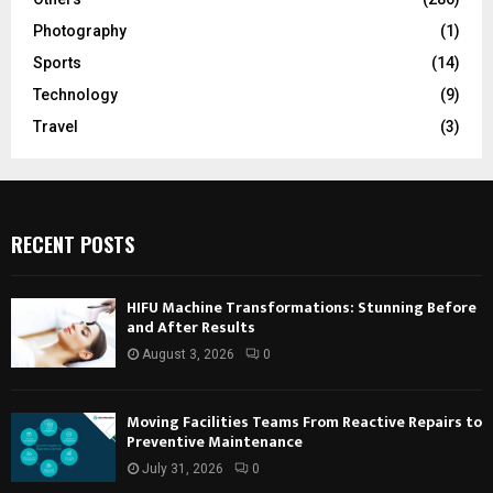
Photography
(1)
Sports
(14)
Technology
(9)
Travel
(3)
RECENT POSTS
HIFU Machine Transformations: Stunning Before
and After Results
August 3, 2026
0
Moving Facilities Teams From Reactive Repairs to
Preventive Maintenance
July 31, 2026
0