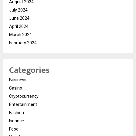
August 2024
July 2024
June 2024
April 2024
March 2024
February 2024
Categories
Business
Casino
Cryptocurrency
Entertainment
Fashion
Finance
Food