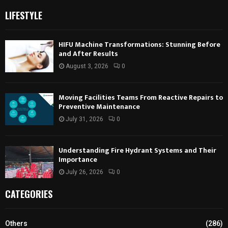
LIFESTYLE
HIFU Machine Transformations: Stunning Before
and After Results
August 3, 2026
0
Moving Facilities Teams From Reactive Repairs to
Preventive Maintenance
July 31, 2026
0
Understanding Fire Hydrant Systems and Their
Importance
July 26, 2026
0
CATEGORIES
Others
(286)