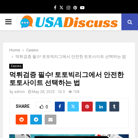
Facebook
Twitter
Instagram
Pinterest
Youtube
PRIMARY
MENU
Home
Casino
먹튀검증 필수! 토토빅리그에서 안전한 토토사이트 선택하는 법
Casino
먹튀검증 필수! 토토빅리그에서 안전한
토토사이트 선택하는 법
by
admin
May 28, 2025
0
708
SHARE
0