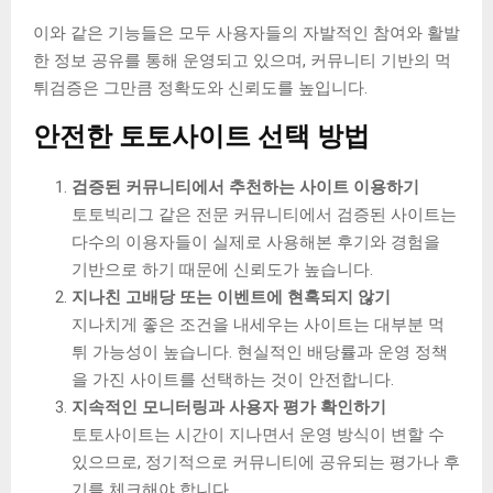
이와 같은 기능들은 모두 사용자들의 자발적인 참여와 활발
한 정보 공유를 통해 운영되고 있으며, 커뮤니티 기반의 먹
튀검증은 그만큼 정확도와 신뢰도를 높입니다.
안전한 토토사이트 선택 방법
검증된 커뮤니티에서 추천하는 사이트 이용하기
토토빅리그 같은 전문 커뮤니티에서 검증된 사이트는
다수의 이용자들이 실제로 사용해본 후기와 경험을
기반으로 하기 때문에 신뢰도가 높습니다.
지나친 고배당 또는 이벤트에 현혹되지 않기
지나치게 좋은 조건을 내세우는 사이트는 대부분 먹
튀 가능성이 높습니다. 현실적인 배당률과 운영 정책
을 가진 사이트를 선택하는 것이 안전합니다.
지속적인 모니터링과 사용자 평가 확인하기
토토사이트는 시간이 지나면서 운영 방식이 변할 수
있으므로, 정기적으로 커뮤니티에 공유되는 평가나 후
기를 체크해야 합니다.