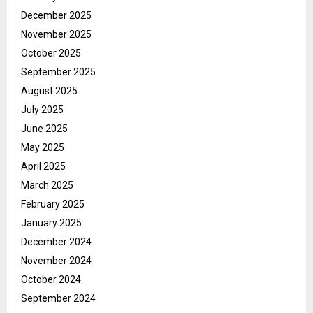
December 2025
November 2025
October 2025
September 2025
August 2025
July 2025
June 2025
May 2025
April 2025
March 2025
February 2025
January 2025
December 2024
November 2024
October 2024
September 2024