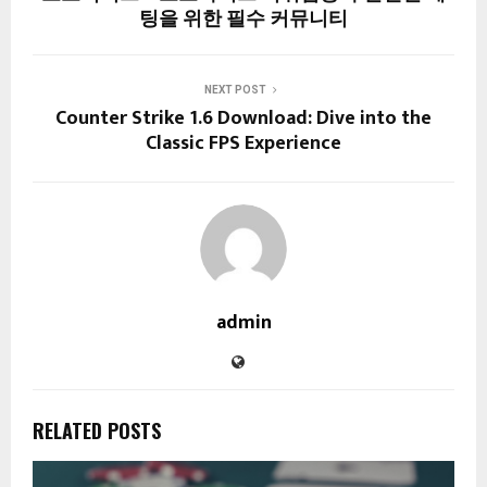
팅을 위한 필수 커뮤니티
NEXT POST
Counter Strike 1.6 Download: Dive into the
Classic FPS Experience
admin
RELATED POSTS