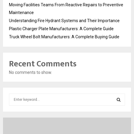
Moving Facilities Teams From Reactive Repairs to Preventive
Maintenance
Understanding Fire Hydrant Systems and Their Importance
Plastic Charger Plate Manufacturers: A Complete Guide
Truck Wheel Bolt Manufacturers: A Complete Buying Guide
Recent Comments
No comments to show.
S
e
a
S
r
c
E
h