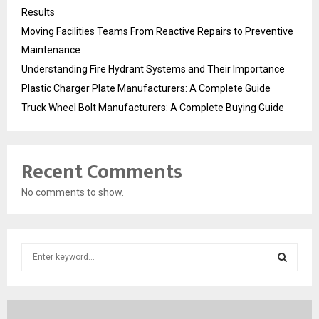
Results
Moving Facilities Teams From Reactive Repairs to Preventive
Maintenance
Understanding Fire Hydrant Systems and Their Importance
Plastic Charger Plate Manufacturers: A Complete Guide
Truck Wheel Bolt Manufacturers: A Complete Buying Guide
Recent Comments
No comments to show.
S
e
a
S
r
c
E