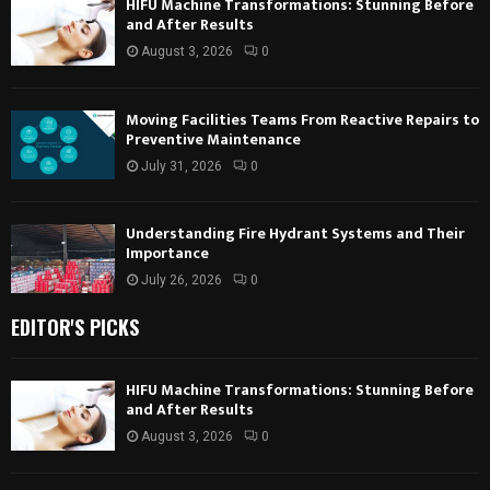
HIFU Machine Transformations: Stunning Before
and After Results
August 3, 2026
0
Moving Facilities Teams From Reactive Repairs to
Preventive Maintenance
July 31, 2026
0
Understanding Fire Hydrant Systems and Their
Importance
July 26, 2026
0
EDITOR'S PICKS
HIFU Machine Transformations: Stunning Before
and After Results
August 3, 2026
0